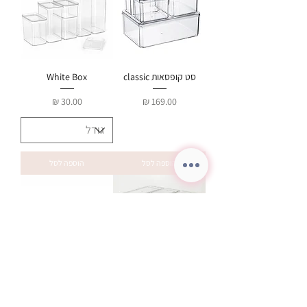
סט קופסאות classic
White Box
מחיר
מחיר
הוספה לסל
הוספה לסל
מגירות אחסון ג׳ורדן
Jordan box