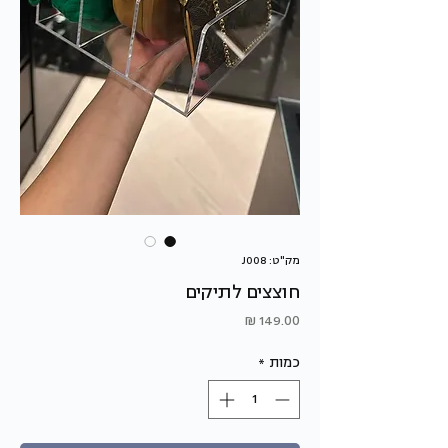
מק"ט: J008
חוצצים לתיקים
מחיר
כמות
*