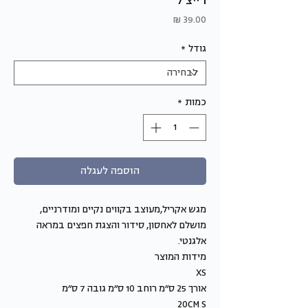
רייצ׳ל
מחיר
גודל
*
כמות
*
הוספה לעגלה
מגש אקריל,מעוצב בקווים נקיים ומודרניים,
מושלם לאחסון, סידור והצגת חפצים במראה
אלגנטי.
מידות המוצר
XS
אורך 25 ס״מ רוחב 10 ס״מ גובה 7 ס״מ
20CM S