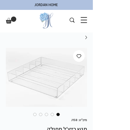
JORDAN HOME
מק"ט: J158
מגש רייצ’ל מחולק