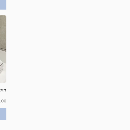
מגש 
מחי