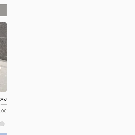
שיש
מחי