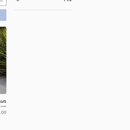
גו
L
M
S
S+M
XL
XS
יחידה שלמה מחולקת ל 7
מעמ
מחי