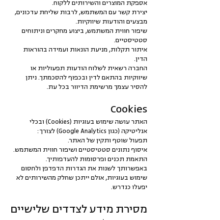
אספקת המוצרים והשירותים ללקוח.
יצירת קשר עם המשתמש, לרבות שליחת עדכונים,
מבצעים והודעות שיווקיות.
שיפור חווית המשתמש, ביצוע מחקרים וניתוחים
סטטיסטיים.
איתור תקלות, מניעת הונאות ועמידה בהוראות
הדין.
החברה רשאית לשלוח הודעות תפעוליות או
שיווקיות בהתאם לדין ובכפוף להסכמתך. ניתן
להסיר עצמך מרשימת הדיוור בכל עת.
Cookies
האתר עושה שימוש בעוגיות (Cookies) ובכלי
אנליטיקה (כגון Google Analytics) לצורך:
תפעול שוטף ותקין של האתר.
איסוף נתונים סטטיסטיים ושיפור חווית המשתמש.
התאמת תכנים ופרסומות להעדפותיך.
באפשרותך לשנות את הגדרות הדפדפן ולחסום
שימוש בעוגיות, אולם ייתכן שחלק מהשירותים לא
יפעלו כנדרש.
מסירת מידע לצדדים שלישיים