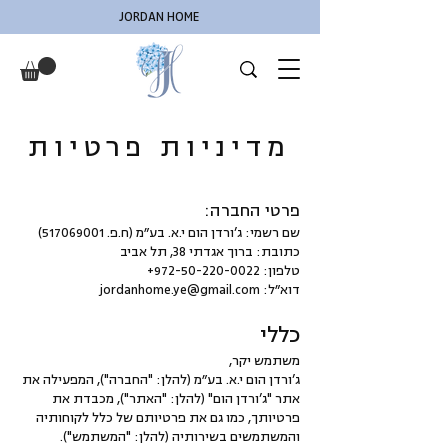
JORDAN HOME
מדיניות פרטיות
​​פרטי החברה:
שם רשמי: ג’ורדן הום י.א. בע״מ (ח.פ.
517069001)
כתובת: ברוך אגדתי 38, תל אביב
טלפון: ‎
+972-50-220-0022
דוא״ל:
jordanhome.ye@gmail.com
כללי
משתמש יקר,
ג’ורדן הום י.א. בע״מ (להלן: "החברה"), המפעילה את
אתר "ג’ורדן הום" (להלן: "האתר"), מכבדת את
פרטיותך, כמו גם את פרטיותם של כלל לקוחותיה
והמשתמשים בשירותיה (להלן: "המשתמש").