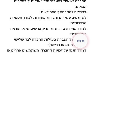
החברה רשאית להעביר מידע אודותיך במקרים
הבאים:
בהתאם להסכמתך המפורשת.
לשותפים עסקיים וחברות קשורות לצורך אספקת
השירותים.
לצורך עמידה בדרישות הדין, צו שיפוטי או הוראה
רגולטורית.
במקרה של העברת פעילות החברה לצד שלישי
(למשל במיזוג או רכישה).
לצורך הגנה על זכויות החברה, משתמשים אחרים או
צדדים שלישיים.
המידע שיימסר לצדדים שלישיים יהיה לרוב מידע
סטטיסטי שאינו מזהה אישית את המשתמש.
אבטחת מידע
החברה עושה שימוש באמצעי אבטחה מתקדמים
לשמירה על סודיות המידע. עם זאת, אין ביכולתה
להבטיח הגנה מוחלטת מפני חדירות או שימוש לא
מורשה. במקרה של חשש לפגיעה באבטחת המידע,
ניתן לפנות אלינו באמצעי ההתקשרות המפורטים
להלן.
זכויות המשתמש