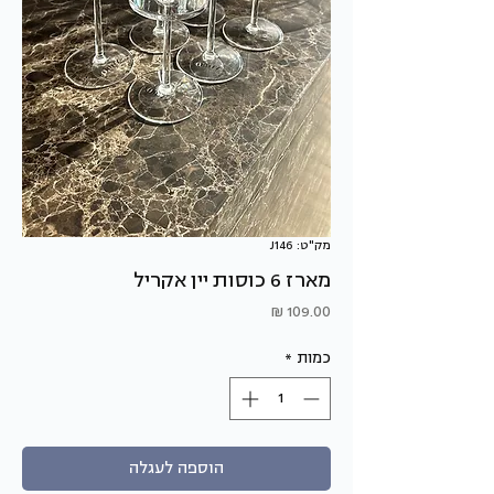
מק"ט: J146
מארז 6 כוסות יין אקריל
מחיר
כמות
*
הוספה לעגלה