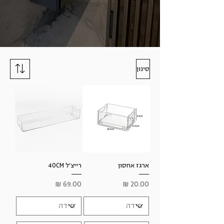
סינון
ארגז אחסון
רייצ׳ל 40CM
מחיר
מחיר